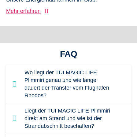
Mehr erfahren
FAQ
Wo liegt der TUI MAGIC LIFE
Plimmiri genau und wie lange
dauert der Transfer vom Flughafen
Rhodos?
Der TUI MAGIC LIFE Plimmiri liegt im Süden
Liegt der TUI MAGIC LIFE Plimmiri
von Rhodos, in ruhiger Lage direkt am Meer
direkt am Strand und wie ist der
Strandabschnitt beschaffen?
nahe dem Ort Plimmiri. Bis zum Flughafen
Rhodos sind es etwa 80 km, der Transfer