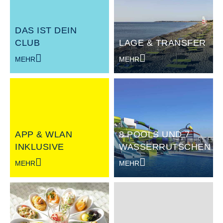
Party & Show
Fußball
DAS IST DEIN
CLUB
LAGE & TRANSFER
MEHR
MEHR
APP & WLAN
8 POOLS UND 7
INKLUSIVE
WASSERRUTSCHEN
MEHR
MEHR