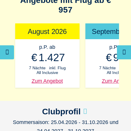
Angebote mit Flug ab €
957
August 2026
September 
p.P. ab
p.P. ab
€
1.427
€
957
7 Nächte
inkl. Flug
7 Nächte
inkl. F
All Inclusive
All Inclusive
Zum Angebot
Zum Angebo
Clubprofil
Sommersaison: 25.04.2026 - 31.10.2026 und