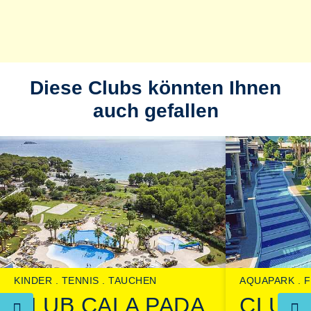
Diese Clubs könnten Ihnen
auch gefallen
KINDER
TENNIS
TAUCHEN
AQUAPARK
F
CLUB CALA PADA
CLUB 