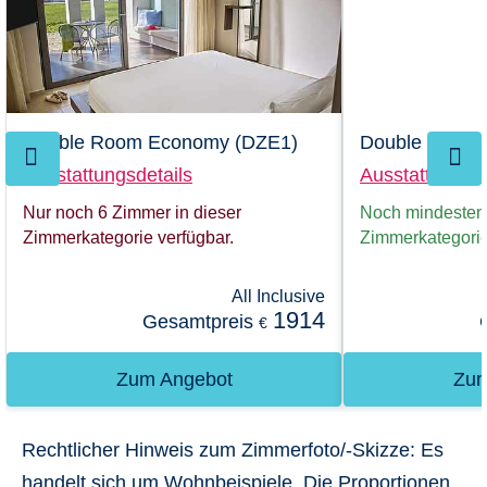
Double Room Economy (DZE1)
Double Room 
Ausstattungsdetails
Ausstattungsde
Nur noch 6 Zimmer in dieser
Noch mindestens
Zimmerkategorie verfügbar.
Zimmerkategorie
All Inclusive
1914
Gesamtpreis
€
Zum Angebot
Zum
Rechtlicher Hinweis zum Zimmerfoto/-Skizze:
Es
handelt sich um Wohnbeispiele. Die Proportionen