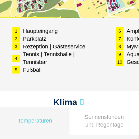
Haupteingang
Amph
1
6
Parkplatz
Konf
2
7
Rezeption | Gästeservice
MyMo
3
8
Tennis | Tennishalle |
Aqua
9
4
Tennisbar
Gesc
10
Fußball
5
Klima
Sonnenstunden
Temperaturen
und Regentage