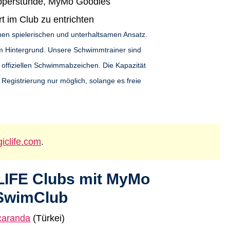
upperstunde, MyMo Goodies
rt im Club zu entrichten
en spielerischen und unterhaltsamen Ansatz.
m Hintergrund. Unsere Schwimmtrainer sind
e offiziellen Schwimmabzeichen. Die Kapazität
Registrierung nur möglich, solange es freie
clife.com
.
LIFE Clubs mit MyMo
SwimClub
caranda
(Türkei)