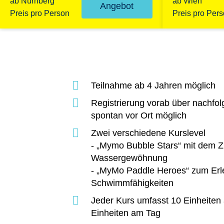
ab Nürnberg
ab Wien
Angebot
Preis pro Person
Preis pro Per
Teilnahme ab 4 Jahren möglich
Registrierung vorab über nachf
spontan vor Ort möglich
Zwei verschiedene Kurslevel
- „Mymo Bubble Stars“ mit dem Zi
Wassergewöhnung
- „MyMo Paddle Heroes“ zum Erl
Schwimmfähigkeiten
Jeder Kurs umfasst 10 Einheiten
Einheiten am Tag