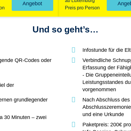
ab Luxemburg
Angebot
Ange
son
Preis pro Person
Und so geht’s…
Infostunde für die E
olgende QR-Codes oder
Verbindliche Schnu
Erfassung der Fähig
- Die Gruppeneinteil
Leistungsstandes du
el der
vorgenommen
ernen grundlegender
Nach Abschluss des K
Abschlusszeremonie
und eine Urkunde
 a 30 Minuten – zwei
Paketpreis: 200€ pro