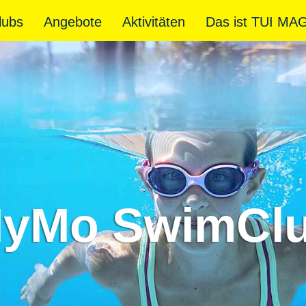
lubs
Angebote
Aktivitäten
Das ist TUI MA
yMo SwimCl