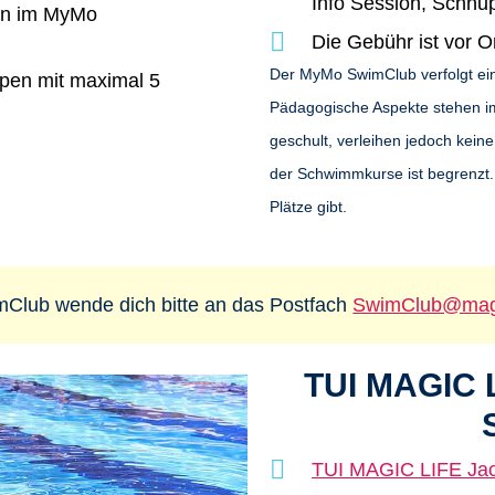
Info Session, Schn
en im MyMo
Die Gebühr ist vor O
Der MyMo SwimClub verfolgt ein
ppen mit maximal 5
Pädagogische Aspekte stehen i
geschult, verleihen jedoch kein
der Schwimmkurse ist begrenzt. 
Plätze gibt.
Club wende dich bitte an das Postfach
SwimClub@magi
TUI MAGIC 
TUI MAGIC LIFE Ja