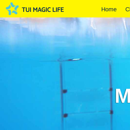
Home
C
M