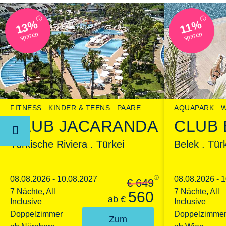
ⓘ
ⓘ
13%
11%
sparen
sparen
FITNESS
KINDER & TEENS
PAARE
AQUAPARK
W
CLUB JACARANDA
CLUB 
Türkische Riviera . Türkei
Belek . Tür
08.08.2026 - 10.08.2027
ⓘ
08.08.2026 - 
€ 649
7 Nächte, All
7 Nächte, All
560
ab
€
Inclusive
Inclusive
Doppelzimmer
Doppelzimme
Zum