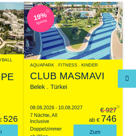
ⓘ
19%
sparen
YBALL
AQUAPARK
FITNESS
KINDER
CLUB MASMAVI
OPE
Belek . Türkei
08.08.2026 - 10.08.2027
ⓘ
€ 927
7 Nächte, All
746
526
€
ab
€
Inclusive
Doppelzimmer
m
Zum