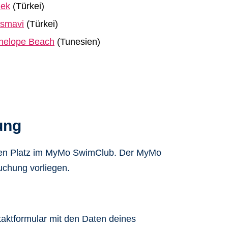
lek
(Türkei)
smavi
(Türkei)
nelope Beach
(Tunesien)
ung
ichen Platz im MyMo SwimClub. Der MyMo
uchung vorliegen.
aktformular mit den Daten deines