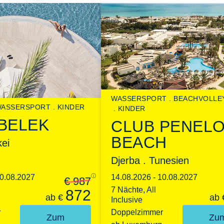
WASSERSPORT
BEACHVOLLE
ASSERSPORT
KINDER
KINDER
BELEK
CLUB PENEL
BEACH
kei
Djerba . Tunesien
10.08.2027
ⓘ
14.08.2026 - 10.08.2027
€ 987
7 Nächte, All
872
ab
€
ab
Inclusive
r
Doppelzimmer
Zum
Zu