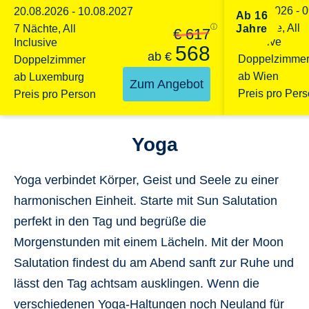
08.08.2026 - 
20.08.2026 - 10.08.2027
Ab 16
7 Nächte, All
7 Nächte, All
ⓘ
Jahre
€ 617
Inclusive
Inclusive
568
ab
€
Doppelzimme
Doppelzimmer
ab Wien
ab Luxemburg
Zum Angebot
Preis pro Per
Preis pro Person
Yoga
Yoga verbindet Körper, Geist und Seele zu einer
harmonischen Einheit. Starte mit
Sun Salutation
perfekt in den Tag und begrüße die
Morgenstunden mit einem Lächeln. Mit der
Moon
Salutation
findest du am Abend sanft zur Ruhe und
lässt den Tag achtsam ausklingen. Wenn die
verschiedenen Yoga-Haltungen noch Neuland für