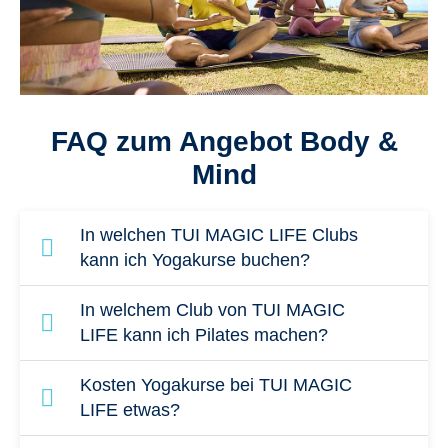
FAQ zum Angebot Body &
Mind
In welchen TUI MAGIC LIFE Clubs
kann ich Yogakurse buchen?
Yogakurse kannst du u.a. in folgenden Clubs
In welchem Club von TUI MAGIC
buchen:
LIFE kann ich Pilates machen?
TUI MAGIC LIFE Beldibi (Türkei)
In diesen Clubs bieten wir dir Pilates-Kurse
Kosten Yogakurse bei TUI MAGIC
TUI MAGIC LIFE Plimmiri (Rhodos,
an:
LIFE etwas?
Griechenland)
TUI MAGIC LIFE Bodrum (Türkei)