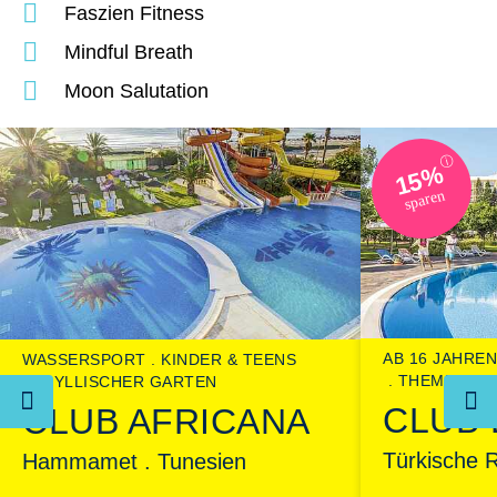
Faszien Fitness
Mindful Breath
Moon Salutation
ⓘ
15%
sparen
AB 16 JAHREN
WASSERSPORT
KINDER & TEENS
THEMENPAR
IDYLLISCHER GARTEN
CLUB 
CLUB AFRICANA
Türkische R
Hammamet . Tunesien