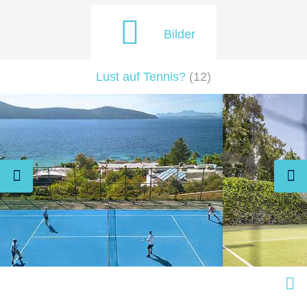
Bilder
Lust auf Tennis?
(
12
)