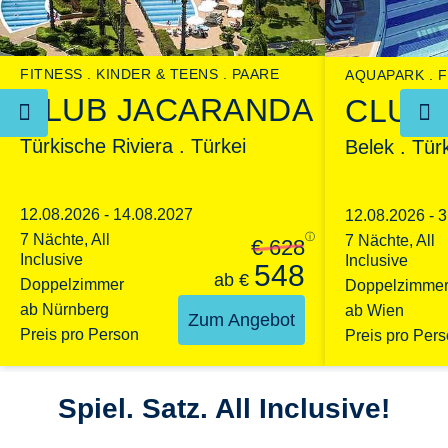
FITNESS
KINDER & TEENS
PAARE
AQUAPARK
F
CLUB JACARANDA
CLUB 
Türkische Riviera . Türkei
Belek . Tür
12.08.2026 - 14.08.2027
12.08.2026 - 
7 Nächte, All
ⓘ
7 Nächte, All
€ 628
Inclusive
Inclusive
548
ab
€
Doppelzimmer
Doppelzimme
ab Nürnberg
ab Wien
Zum Angebot
Preis pro Person
Preis pro Per
Spiel. Satz. All Inclusive!