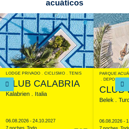
acuáticos
LODGE PRIVADO
CICLISMO
TENIS
PARQUE ACUÁ
DEPORTES 
CLUB CALABRIA
CLUB 
Kalabrien . Italia
Belek . Tur
06.08.2026 - 24.10.2027
06.08.2026 - 
7 noches, Todo
7 noches, Tod