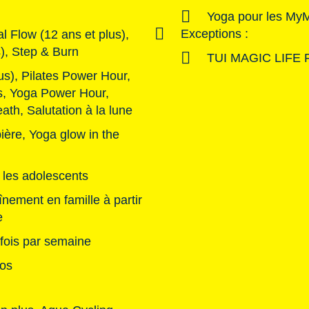
Yoga pour les MyM
Exceptions :
l Flow (12 ans et plus),
s), Step & Burn
TUI MAGIC LIFE Fu
lus), Pilates Power Hour,
ts, Yoga Power Hour,
eath, Salutation à la lune
ière, Yoga glow in the
t les adolescents
nement en famille à partir
e
 fois par semaine
dos