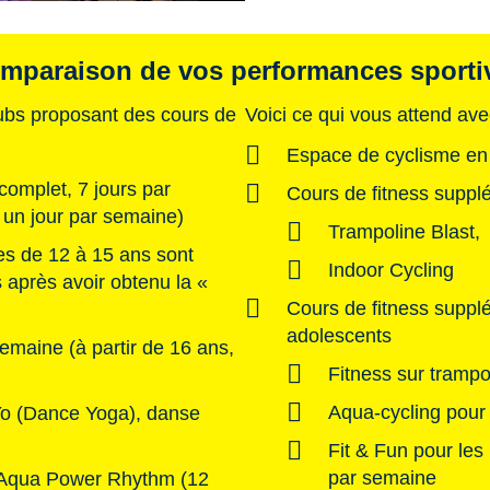
mparaison de vos performances sporti
lubs proposant des cours de
Voici ce qui vous attend av
Espace de cyclisme en 
complet, 7 jours par
Cours de fitness suppl
 un jour par semaine)
Trampoline Blast,
nes de 12 à 15 ans sont
Indoor Cycling
ss après avoir obtenu la «
Cours de fitness supplé
adolescents
semaine (à partir de 16 ans,
Fitness sur trampo
Aqua-cycling pour
o (Dance Yoga), danse
Fit & Fun pour les
par semaine
, Aqua Power Rhythm (12