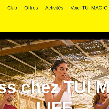
e
Club
Offres
Activités
Voici TUI MAGIC
ess chez TUI 
LIFE