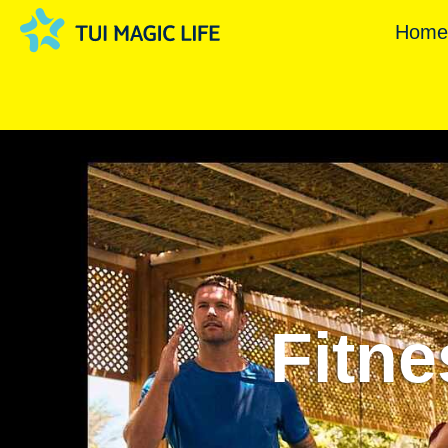
Hom
Fitn