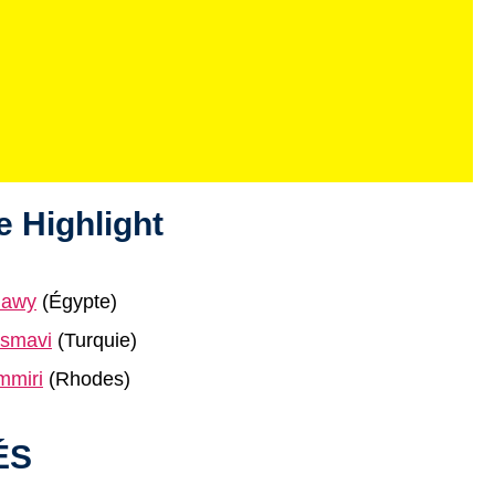
 Highlight
lawy
(Égypte)
smavi
(Turquie)
mmiri
(Rhodes)
ÉS