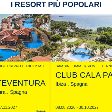
I RESORT PIÙ POPOLARI
DGE PRIVATO
CICLISMO
BAMBINI
IMMERSIONE
TENN
CLUB CALA P
TEVENTURA
Ibiza . Spagna
ura . Spagna
07.11.2027
08.08.2026 - 30.10.2027
€
707