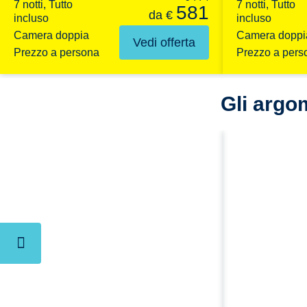
7 notti, Tutto
7 notti, Tutto
581
da
€
incluso
incluso
Camera doppia
Camera doppi
Vedi offerta
Prezzo a persona
Prezzo a pers
Gli argom