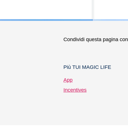
Condividi questa pagina con 
Più TUI MAGIC LIFE
App
Incentives
Cancellazione flessibile fino a
pochi giorni prima dell'arrivo
Last Minut
Tariffa flessibile