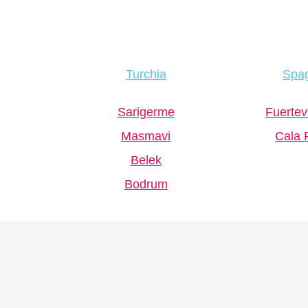
Turchia
Spa
Sarigerme
Fuertev
Masmavi
Cala 
Belek
Bodrum