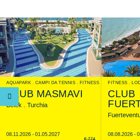
AQUAPARK
CAMPI DA TENNIS
FITNESS
FITNESS
LO
CLUB MASMAVI
CLUB
FUER
Belek . Turchia
Fuertevent
08.11.2026 - 01.05.2027
08.08.2026 - 
€
774