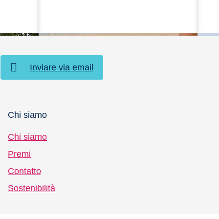
Inviare via email
Chi siamo
Chi siamo
Premi
TUI MAGIC LIFE App
Cl
Contatto
più informazioni
sco
Sostenibilità