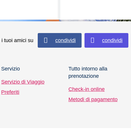
i tuoi amici su
condividi
condividi
Servizio
Tutto intorno alla
prenotazione
Servizio di Viaggio
Check-in online
Preferiti
Metodi di pagamento
e
Club Calabria
scopri il nostro resort