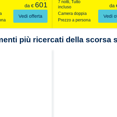
7 notti, Tutto
601
da
€
da
incluso
a
Camera doppia
Vedi offerta
Vedi o
ona
Prezzo a persona
enti più ricercati della scorsa