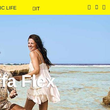
IC LIFE
IT
ffa Flex