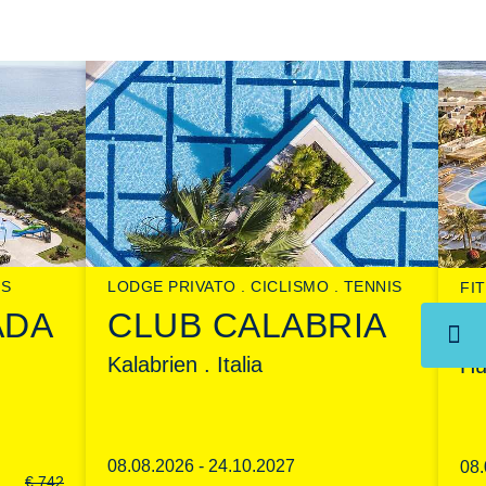
IS
LODGE PRIVATO
CICLISMO
TENNIS
FI
ADA
CLUB CALABRIA
C
Kalabrien . Italia
Hu
08.08.2026 - 24.10.2027
08.
€
742