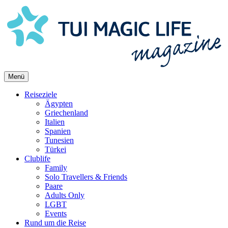
Skip
to
content
Menü
Reiseziele
Ägypten
Griechenland
Italien
Spanien
Tunesien
Türkei
Clublife
Family
Solo Travellers & Friends
Paare
Adults Only
LGBT
Events
Rund um die Reise