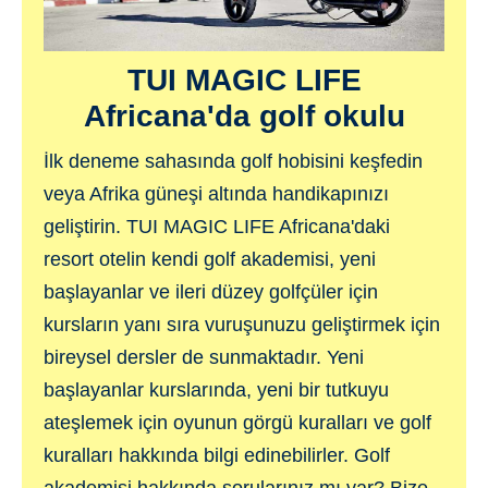
Seyahat süresi: 37 dakika
Kulübe uzaklık: 29km
Handicap: 28 / 36
Seyahat süresi: 35 dakika
TUI MAGIC LIFE
Handicap: 28 / 36
Africana'da golf okulu
İlk deneme sahasında golf hobisini keşfedin
veya Afrika güneşi altında handikapınızı
geliştirin. TUI MAGIC LIFE Africana'daki
resort otelin kendi golf akademisi, yeni
başlayanlar ve ileri düzey golfçüler için
kursların yanı sıra vuruşunuzu geliştirmek için
bireysel dersler de sunmaktadır. Yeni
başlayanlar kurslarında, yeni bir tutkuyu
ateşlemek için oyunun görgü kuralları ve golf
kuralları hakkında bilgi edinebilirler. Golf