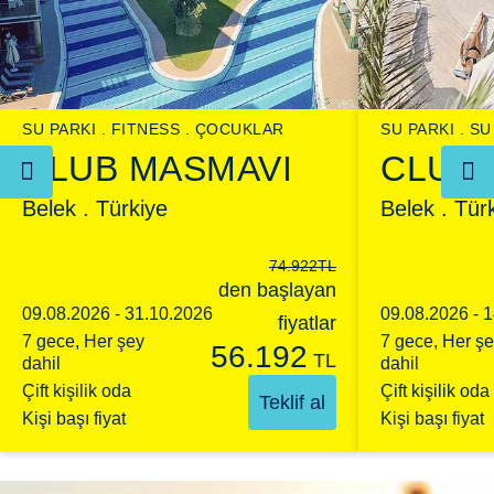
SU PARKI
FITNESS
ÇOCUKLAR
SU PARKI
SU
CLUB MASMAVI
CLUB 
Belek . Türkiye
Belek . Tür
74.922
TL
den başlayan
09.08.2026 - 31.10.2026
09.08.2026 - 
fiyatlar
7 gece, Her şey
7 gece, Her ş
56.192
TL
dahil
dahil
Çift kişilik oda
Çift kişilik oda
Teklif al
Kişi başı fiyat
Kişi başı fiyat