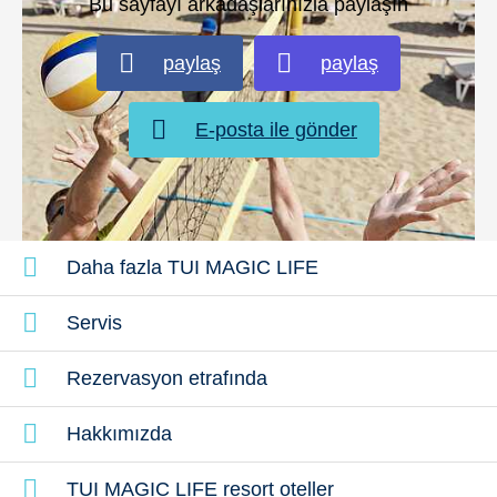
Bu sayfayı arkadaşlarınızla paylaşın
paylaş
paylaş
E-posta ile gönder
Daha fazla TUI MAGIC LIFE
Plaj voleybolu
Servis
Rezervasyon etrafında
Hakkımızda
TUI MAGIC LIFE resort oteller