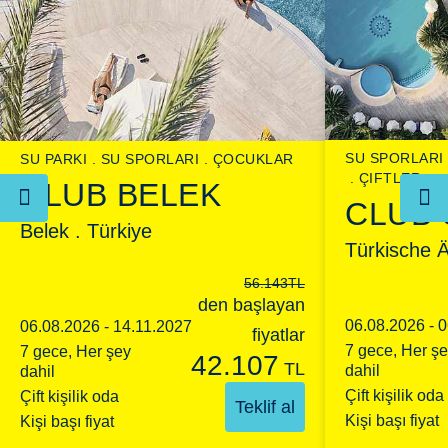
SU SPORLARI
SU PARKI
SU SPORLARI
ÇOCUKLAR
ÇIFTLER
Motorlu su sporları
CLUB BELEK
CLUB
Belek . Türkiye
Türkische Ä
56.143
TL
den başlayan
06.08.2026 - 
06.08.2026 - 14.11.2027
fiyatlar
7 gece, Her ş
7 gece, Her şey
42.107
TL
dahil
dahil
Çift kişilik oda
Çift kişilik oda
Teklif al
Kişi başı fiyat
Kişi başı fiyat