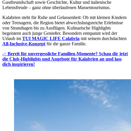
Gastfreundschaft sowie Geschichte, Kultur und italienische
Lebensfreude – ganz ohne überlaufenen Massentourismus.
Kalabrien steht für Ruhe und Gelassenheit: Ob mit kleinen Kindern
oder Teenagern, die Region bietet abwechslungsreiche Erlebnisse
von Strandtagen bis zu Ausflügen. Kulinarische Highlights
begeistern auch junge Genießer. Besonders entspannt wird der
Urlaub im
TUI MAGIC LIFE Calabria
mit seinem durchdachten
All-Inclusive-Konzept
für die ganze Familie.
->
Bereit für unvergessliche Familien-Momente?
Schau dir jetzt
die Club-Highlights und Angebote für Kalabrien an und lass
dich inspirieren!