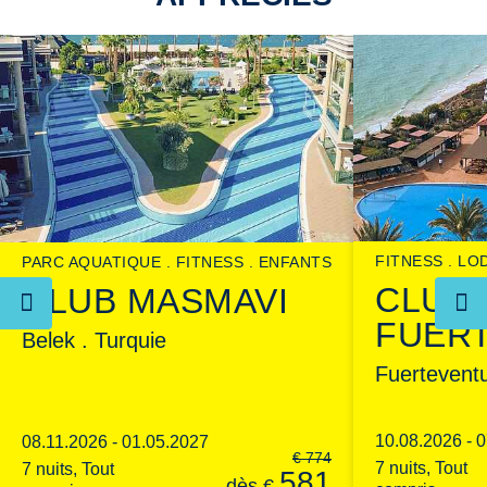
FITNESS
LO
PARC AQUATIQUE
FITNESS
ENFANTS
CLUB
CLUB MASMAVI
FUER
Belek . Turquie
Fuertevent
10.08.2026 - 
08.11.2026 - 01.05.2027
€
774
7 nuits, Tout
7 nuits, Tout
581
dès
€