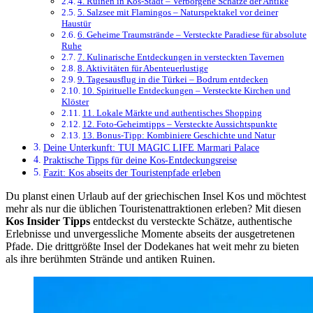
4. Ruinen in Kos-Stadt – Verborgene Schätze der Antike
5. Salzsee mit Flamingos – Naturspektakel vor deiner
Haustür
6. Geheime Traumstrände – Versteckte Paradiese für absolute
Ruhe
7. Kulinarische Entdeckungen in versteckten Tavernen
8. Aktivitäten für Abenteuerlustige
9. Tagesausflug in die Türkei – Bodrum entdecken
10. Spirituelle Entdeckungen – Versteckte Kirchen und
Klöster
11. Lokale Märkte und authentisches Shopping
12. Foto-Geheimtipps – Versteckte Aussichtspunkte
13. Bonus-Tipp: Kombiniere Geschichte und Natur
Deine Unterkunft: TUI MAGIC LIFE Marmari Palace
Praktische Tipps für deine Kos-Entdeckungsreise
Fazit: Kos abseits der Touristenpfade erleben
Du planst einen Urlaub auf der griechischen Insel Kos und möchtest
mehr als nur die üblichen Touristenattraktionen erleben? Mit diesen
Kos Insider Tipps
entdeckst du versteckte Schätze, authentische
Erlebnisse und unvergessliche Momente abseits der ausgetretenen
Pfade. Die drittgrößte Insel der Dodekanes hat weit mehr zu bieten
als ihre berühmten Strände und antiken Ruinen.