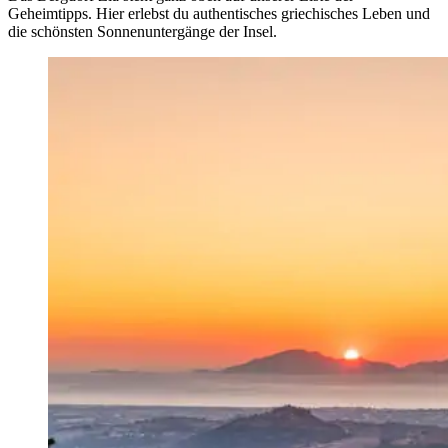
Geheimtipps. Hier erlebst du authentisches griechisches Leben und
die schönsten Sonnenuntergänge der Insel.