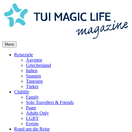
Skip
to
content
Menü
Reiseziele
Ägypten
Griechenland
Italien
Spanien
Tunesien
Türkei
Clublife
Family
Solo Travellers & Friends
Paare
Adults Only
LGBT
Events
Rund um die Reise