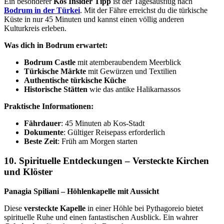
Ein besonderer
Kos Insider Tipp
ist der Tagesausflug nach
Bodrum in der Türkei
. Mit der Fähre erreichst du die türkische
Küste in nur 45 Minuten und kannst einen völlig anderen
Kulturkreis erleben.
Was dich in Bodrum erwartet:
Bodrum Castle
mit atemberaubendem Meerblick
Türkische Märkte
mit Gewürzen und Textilien
Authentische türkische Küche
Historische Stätten
wie das antike Halikarnassos
Praktische Informationen:
Fährdauer
: 45 Minuten ab Kos-Stadt
Dokumente
: Gültiger Reisepass erforderlich
Beste Zeit
: Früh am Morgen starten
10. Spirituelle Entdeckungen – Versteckte Kirchen
und Klöster
Panagia Spiliani – Höhlenkapelle mit Aussicht
Diese
versteckte Kapelle
in einer Höhle bei Pythagoreio bietet
spirituelle Ruhe und einen fantastischen Ausblick. Ein wahrer