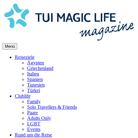
Skip
to
content
Menü
Reiseziele
Ägypten
Griechenland
Italien
Spanien
Tunesien
Türkei
Clublife
Family
Solo Travellers & Friends
Paare
Adults Only
LGBT
Events
Rund um die Reise