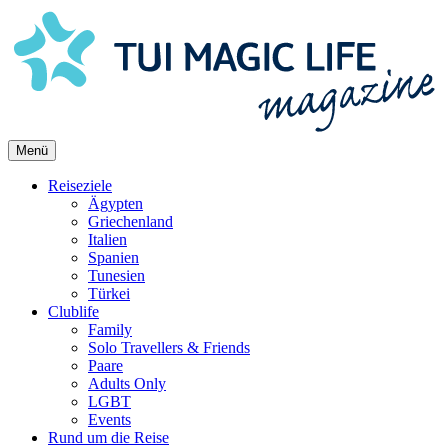
Skip
to
content
Menü
Reiseziele
Ägypten
Griechenland
Italien
Spanien
Tunesien
Türkei
Clublife
Family
Solo Travellers & Friends
Paare
Adults Only
LGBT
Events
Rund um die Reise