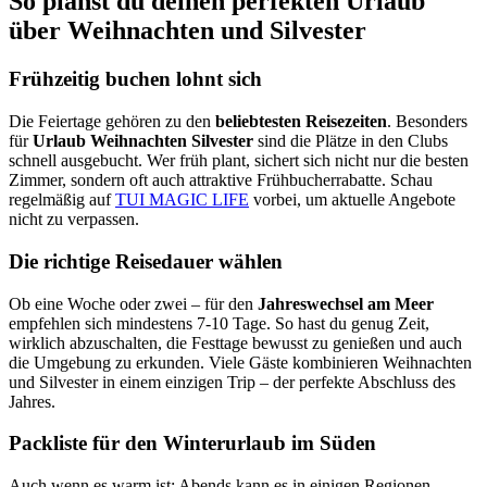
So planst du deinen perfekten Urlaub
über Weihnachten und Silvester
Frühzeitig buchen lohnt sich
Die Feiertage gehören zu den
beliebtesten Reisezeiten
. Besonders
für
Urlaub Weihnachten Silvester
sind die Plätze in den Clubs
schnell ausgebucht. Wer früh plant, sichert sich nicht nur die besten
Zimmer, sondern oft auch attraktive Frühbucherrabatte. Schau
regelmäßig auf
TUI MAGIC LIFE
vorbei, um aktuelle Angebote
nicht zu verpassen.
Die richtige Reisedauer wählen
Ob eine Woche oder zwei – für den
Jahreswechsel am Meer
empfehlen sich mindestens 7-10 Tage. So hast du genug Zeit,
wirklich abzuschalten, die Festtage bewusst zu genießen und auch
die Umgebung zu erkunden. Viele Gäste kombinieren Weihnachten
und Silvester in einem einzigen Trip – der perfekte Abschluss des
Jahres.
Packliste für den Winterurlaub im Süden
Auch wenn es warm ist: Abends kann es in einigen Regionen