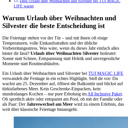
Dein Urlaub über Weihnachten und Silvester bei TUI MAGIC
LIFE wartet
Warum Urlaub über Weihnachten und
Silvester die beste Entscheidung ist
Die Feiertage stehen vor der Tür – und mit ihnen oft eisige
Temperaturen, volle Einkaufsstraßen und der übliche
Vorbereitungsstress. Was wäre, wenn du dieses Jahr einfach alles
hinter dir lässt?
Urlaub über Weihnachten Silvester
bedeutet:
Sonne statt Schnee, Entspannung statt Hektik und unvergessliche
Momente statt Routineabläufen.
Ein Urlaub über Weihnachten und Silvester bei
TUI MAGIC LIFE
verwandelt die Festtage in ein echtes Highlight. Stell dir vor: Du
wachst am 25. Dezember auf, öffnest die Balkontür und blickst auf
türkisfarbenes Meer. Kein Geschenke-Einpacken, kein
stundenlanges Kochen – nur pure Erholung im
All Inclusive Paket
.
Ob sportlich aktiv oder entspannt am Pool, ob mit der Familie oder
als Paar: Der
Jahreswechsel am Meer
wird zu einem Erlebnis, das
weit über klassische Feiertage hinausgeht.