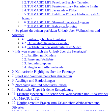
TUI MAGIC LIFE Penelope Beach – Tunesien
TUI MAGIC LIFE Fuerteventura – Kanarische Inseln
TUI MAGIC LIFE Jacaranda – Türkei
TUI MAGIC LIFE Beldibi – Türkei (Adults only ab 16
Jahren)
TUI MAGIC LIFE Sharm el Sheikh – Ägypten
TUI MAGIC LIFE Kalawy – Ägypten
So planst du deinen perfekten Urlaub über Weihnachten und
Silvester
Frühzeitig buchen lohnt sich
Die richtige Reisedauer wählen
Packliste für den Winterurlaub im Süden
Für wen eignet sich ein Urlaub über die Feiertage?
Familien mit Kindern
Paare und Verliebte
Freundesgruppen
Singles und Alleinreisende
Kulinarische Highlights über die Feiertage
Sport und Wellness zwischen den Jahren
Ausflüge und Entdeckungen
Nachhaltigkeit und bewusstes Reisen
Praktische Tipps für deine Reiseplanung
Erfahrungsberichte: So schön war Weihnachten und Silvester bei
TUI MAGIC LIFE
Häufig gestellte Fragen zum Urlaub über Weihnachten und
Silvester