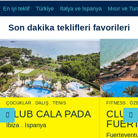
En iyi teklif
Türkiye
İtalya ve İspanya
Mısır ve Tu
Son dakika teklifleri favorileri
ÇOCUKLAR
DALIŞ
TENIS
FITNESS
ÖZ
CLUB CALA PADA
CLUB
FUER
Ibiza . İspanya
Fuerteventu