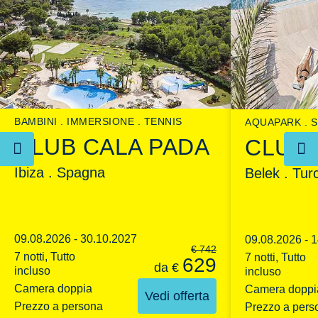
BAMBINI
IMMERSIONE
TENNIS
AQUAPARK
S
CLUB CALA PADA
CLUB 
Ibiza . Spagna
Belek . Tur
09.08.2026 - 30.10.2027
09.08.2026 - 
€
742
7 notti, Tutto
7 notti, Tutto
629
da
€
incluso
incluso
Camera doppia
Camera doppi
Vedi offerta
Prezzo a persona
Prezzo a pers