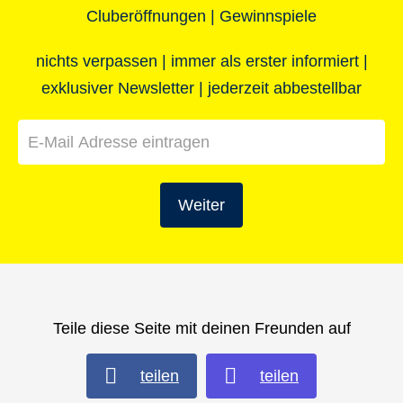
stefanie.schlumschinski@robinson.com
Cluberöffnungen | Gewinnspiele
E-Mail:
lena.edeler@robinson.com
nichts verpassen | immer als erster informiert |
exklusiver Newsletter | jederzeit abbestellbar
Weiter
Teile diese Seite mit deinen Freunden auf
teilen
teilen