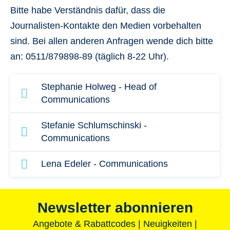
Bitte habe Verständnis dafür, dass die
Journalisten-Kontakte den Medien vorbehalten
sind. Bei allen anderen Anfragen wende dich bitte
an: 0511/879898-89 (täglich 8-22 Uhr).
Stephanie Holweg - Head of
Communications
Stephanie Holweg
Stefanie Schlumschinski -
Head of Communications
Communications
Stefanie Schlumschinski
Tel.: +49 170 567 211 0
Lena Edeler - Communications
Communications
E-Mail:
stephanie.holweg@robinson.com
Lena Edeler
Telefon: +49 170-5676430
Communications (in Elternzeit)
Newsletter abonnieren
E-Mail:
Angebote & Rabattcodes | Neuigkeiten |
Telefon: +49 (0)511-955 5760