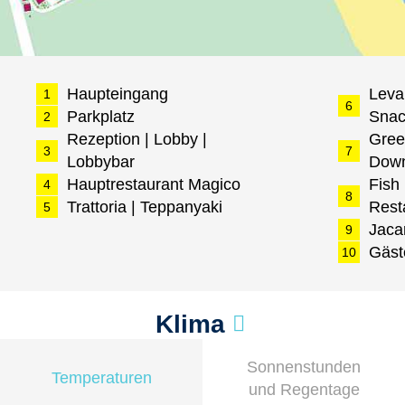
Haupteingang
Leva
1
6
Parkplatz
Snac
2
Rezeption | Lobby |
Gree
3
7
Lobbybar
Down
Hauptrestaurant Magico
Fish
4
8
Trattoria | Teppanyaki
Rest
5
Jaca
9
Gäst
10
Klima
Sonnenstunden
Temperaturen
und Regentage