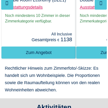
Double Room Economy (DZE1)
Double Room 
Ausstattungsdetails
Ausstattungsde
Noch mindestens 10 Zimmer in dieser
Noch mindestens
Zimmerkategorie verfügbar.
Zimmerkategorie
All Inclusive
1138
Gesamtpreis
€
Zum Angebot
Zum
Rechtlicher Hinweis zum Zimmerfoto/-Skizze:
Es
handelt sich um Wohnbeispiele. Die Proportionen
sowie die Raumaufteilung können von den realen
Wohneinheiten abweichen.
Aktivitäten