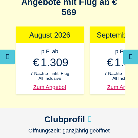
Angebote mit Flug ab €
569
August 2026
September 
p.P. ab
p.P. ab
€
1.309
€
1.06
7 Nächte
inkl. Flug
7 Nächte
inkl. F
All Inclusive
All Inclusive
Zum Angebot
Zum Angebo
Clubprofil
Öffnungszeit: ganzjährig geöffnet