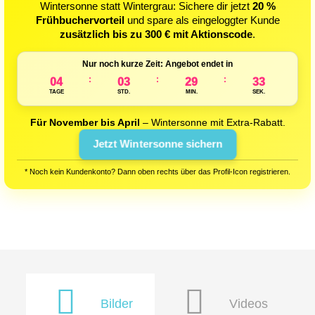
Wintersonne statt Wintergrau: Sichere dir jetzt
20 %
Frühbuchervorteil
und spare als eingeloggter Kunde
zusätzlich bis zu 300 € mit Aktionscode
.
Nur noch kurze Zeit: Angebot endet in
:
:
:
04
03
29
31
TAGE
STD.
MIN.
SEK.
Für November bis April
– Wintersonne mit Extra-Rabatt.
Jetzt Wintersonne sichern
* Noch kein Kundenkonto? Dann oben rechts über das Profil-Icon registrieren.
Bilder
Videos