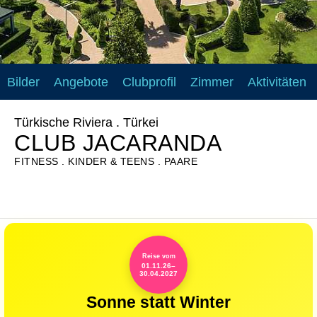
Bilder
Angebote
Clubprofil
Zimmer
Aktivitäten
Türkische Riviera . Türkei
CLUB JACARANDA
FITNESS
KINDER & TEENS
PAARE
Reise vom
01.11.26–
30.04.2027
Sonne statt Winter