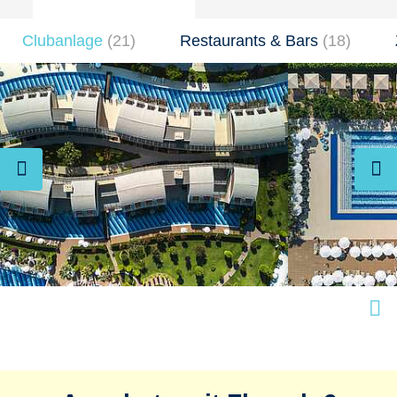
Clubanlage
(
21
)
Restaurants & Bars
(
18
)