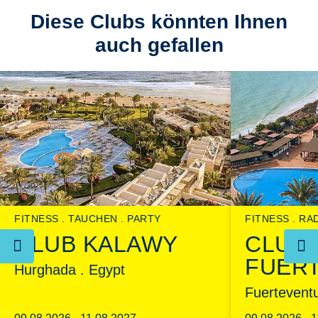
Diese Clubs könnten Ihnen
auch gefallen
FITNESS
RA
FITNESS
TAUCHEN
PARTY
CLUB
CLUB KALAWY
FUER
Hurghada . Egypt
Fuerteventu