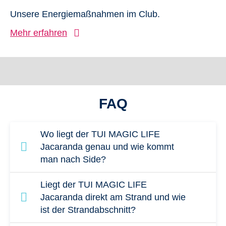
Unsere Energiemaßnahmen im Club.
Mehr erfahren
FAQ
Wo liegt der TUI MAGIC LIFE
Jacaranda genau und wie kommt
man nach Side?
Der TUI MAGIC LIFE Jacaranda liegt in
Liegt der TUI MAGIC LIFE
Gündoğdu westlich von Side, direkt an der
Jacaranda direkt am Strand und wie
ist der Strandabschnitt?
Türkischen Riviera. Die Anlage befindet sich