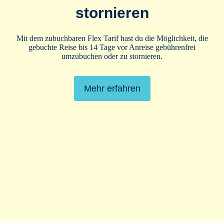
stornieren
Telefon
Zug zum Flug
00902427630500
Mit dem zubuchbaren Flex Tarif hast du die Möglichkeit, die
Bei TUI Paketreisen (inkl. Flug, ausgenommen
gebuchte Reise bis 14 Tage vor Anreise gebührenfrei
XTUI-Reisen) ist ein Ticket 2. Klasse für die
umzubuchen oder zu stornieren.
E-Mail
Deutsche Bahn AG bzw. für die ÖBB inklusive.
Mehr erfahren
info.jacaranda@tui-magiclife.com
Mehr Informationen erhälst du
hier
.