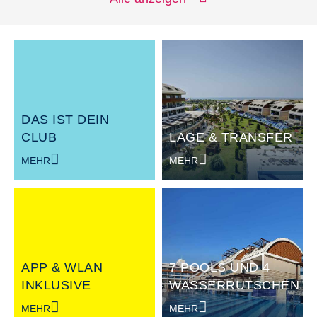
Tennis
Fitness
Beachvolleyball
Party & Show
Fußball
Radsport
DAS IST DEIN
CLUB
LAGE & TRANSFER
MEHR
MEHR
APP & WLAN
7 POOLS UND 4
INKLUSIVE
WASSERRUTSCHEN
MEHR
MEHR