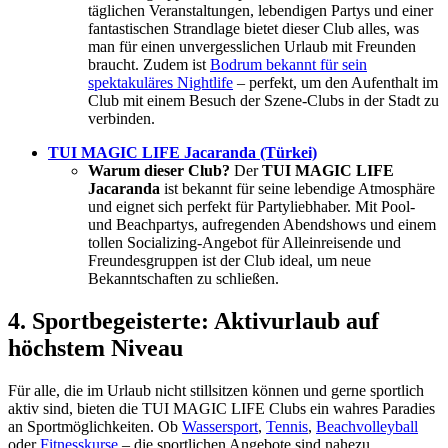
täglichen Veranstaltungen, lebendigen Partys und einer
fantastischen Strandlage bietet dieser Club alles, was
man für einen unvergesslichen Urlaub mit Freunden
braucht. Zudem ist
Bodrum bekannt für sein
spektakuläres Nightlife
– perfekt, um den Aufenthalt im
Club mit einem Besuch der Szene-Clubs in der Stadt zu
verbinden.
TUI MAGIC LIFE Jacaranda (Türkei)
Warum dieser Club?
Der
TUI MAGIC LIFE
Jacaranda
ist bekannt für seine lebendige Atmosphäre
und eignet sich perfekt für Partyliebhaber. Mit Pool-
und Beachpartys, aufregenden Abendshows und einem
tollen Socializing-Angebot für Alleinreisende und
Freundesgruppen ist der Club ideal, um neue
Bekanntschaften zu schließen.
4. Sportbegeisterte: Aktivurlaub auf
höchstem Niveau
Für alle, die im Urlaub nicht stillsitzen können und gerne sportlich
aktiv sind, bieten die TUI MAGIC LIFE Clubs ein wahres Paradies
an Sportmöglichkeiten. Ob
Wassersport
,
Tennis
,
Beachvolleyball
oder
Fitnesskurse
– die sportlichen Angebote sind nahezu