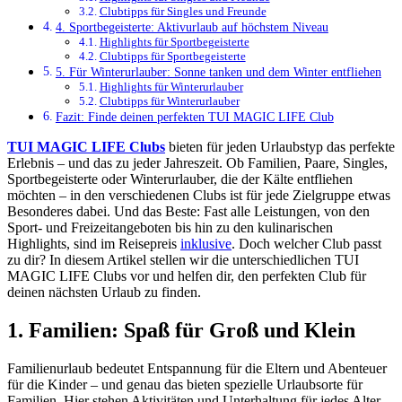
Clubtipps für Singles und Freunde
4. Sportbegeisterte: Aktivurlaub auf höchstem Niveau
Highlights für Sportbegeisterte
Clubtipps für Sportbegeisterte
5. Für Winterurlauber: Sonne tanken und dem Winter entfliehen
Highlights für Winterurlauber
Clubtipps für Winterurlauber
Fazit: Finde deinen perfekten TUI MAGIC LIFE Club
TUI MAGIC LIFE Clubs
bieten für jeden Urlaubstyp das perfekte
Erlebnis – und das zu jeder Jahreszeit. Ob Familien, Paare, Singles,
Sportbegeisterte oder Winterurlauber, die der Kälte entfliehen
möchten – in den verschiedenen Clubs ist für jede Zielgruppe etwas
Besonderes dabei. Und das Beste: Fast alle Leistungen, von den
Sport- und Freizeitangeboten bis hin zu den kulinarischen
Highlights, sind im Reisepreis
inklusive
. Doch welcher Club passt
zu dir? In diesem Artikel stellen wir die unterschiedlichen TUI
MAGIC LIFE Clubs vor und helfen dir, den perfekten Club für
deinen nächsten Urlaub zu finden.
1. Familien: Spaß für Groß und Klein
Familienurlaub bedeutet Entspannung für die Eltern und Abenteuer
für die Kinder – und genau das bieten spezielle Urlaubsorte für
Familien. Hier stehen Aktivitäten und Unterhaltung für jedes Alter