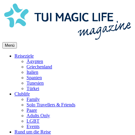
Skip
to
content
Menü
Reiseziele
Ägypten
Griechenland
Italien
Spanien
Tunesien
Türkei
Clublife
Family
Solo Travellers & Friends
Paare
Adults Only
LGBT
Events
Rund um die Reise