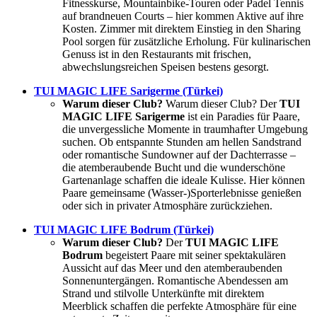
Fitnesskurse, Mountainbike-Touren oder Padel Tennis
auf brandneuen Courts – hier kommen Aktive auf ihre
Kosten. Zimmer mit direktem Einstieg in den Sharing
Pool sorgen für zusätzliche Erholung. Für kulinarischen
Genuss ist in den Restaurants mit frischen,
abwechslungsreichen Speisen bestens gesorgt.
TUI MAGIC LIFE Sarigerme (Türkei)
Warum dieser Club?
Warum dieser Club? Der
TUI
MAGIC LIFE Sarigerme
ist ein Paradies für Paare,
die unvergessliche Momente in traumhafter Umgebung
suchen. Ob entspannte Stunden am hellen Sandstrand
oder romantische Sundowner auf der Dachterrasse –
die atemberaubende Bucht und die wunderschöne
Gartenanlage schaffen die ideale Kulisse. Hier können
Paare gemeinsame (Wasser-)Sporterlebnisse genießen
oder sich in privater Atmosphäre zurückziehen.
TUI MAGIC LIFE Bodrum (Türkei)
Warum dieser Club?
Der
TUI MAGIC LIFE
Bodrum
begeistert Paare mit seiner spektakulären
Aussicht auf das Meer und den atemberaubenden
Sonnenuntergängen. Romantische Abendessen am
Strand und stilvolle Unterkünfte mit direktem
Meerblick schaffen die perfekte Atmosphäre für eine