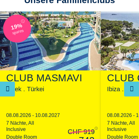
Unsere Familienclubs
ⓘ
19%
sparen
CLUB 
CLUB MASMAVI
Ibiza . Spa
Belek . Türkei
08.08.2026 - 
08.08.2026 - 10.08.2027
7 Nächte, All
7 Nächte, All
Inclusive
Inclusive
ⓘ
CHF 919
Double Room
Double Room