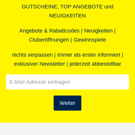
Eltern können durchatmen und einmal etwas
GUTSCHEINE, TOP ANGEBOTE und
für sich tun – und das alles zu einem
NEUIGKEITEN
günstigen Preis.
Angebote & Rabattcodes | Neuigkeiten |
Raus aus dem Alltag, rein ins Vergnügen:
Cluberöffnungen | Gewinnspiele
Buchen Sie jetzt Ihren super Last Minute
nichts verpassen | immer als erster informiert |
Familienurlaub und stecken Sie die Füße in
den weichen Sand!
exklusiver Newsletter | jederzeit abbestellbar
Weiter