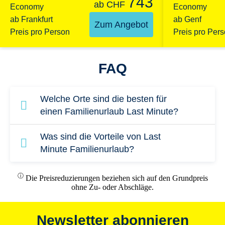
743
ab
CHF
Economy
Economy
ab Genf
ab Frankfurt
Zum Angebot
Preis pro Per
Preis pro Person
FAQ
Welche Orte sind die besten für
einen Familienurlaub Last Minute?
Die TUI MAGIC LIFE Clubs in
Was sind die Vorteile von Last
Mittelmeerländern wie Spanien,
Minute Familienurlaub?
Griechenland, Tunesien oder Italien sind
In einem Last Minute Familienurlaub kommen
ⓘ
sichere und familiengerechte Reiseziele.
Die Preisreduzierungen beziehen sich auf den Grundpreis
alle auf ihre Kosten: Kinder treffen
ohne Zu- oder Abschläge.
Gleichaltrige und profitieren von einem
actionreichen Entertainment-Programm.
Newsletter abonnieren