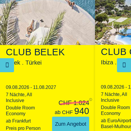
CLUB 
CLUB BELEK
Ibiza . Spa
Belek . Türkei
09.08.2026 - 
09.08.2026 - 11.08.2027
7 Nächte, All
7 Nächte, All
Inclusive
Inclusive
ⓘ
CHF 1.024
Double Room
Double Room
940
ab
CHF
Economy
Economy
ab EuroAirport
ab Frankfurt
Zum Angebot
Basel-Mulhou
Preis pro Person