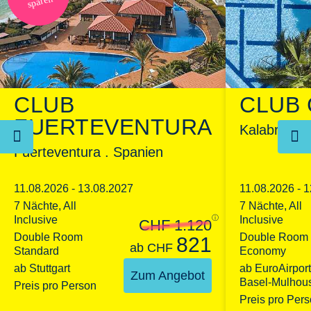
sparen
CLUB
CLUB 
FUERTEVENTURA
Kalabrien . 
Fuerteventura . Spanien
11.08.2026 - 13.08.2027
11.08.2026 - 
7 Nächte, All
7 Nächte, All
Inclusive
ⓘ
Inclusive
CHF 1.120
Double Room
Double Room
821
ab
CHF
Standard
Economy
ab Stuttgart
ab EuroAirport
Zum Angebot
Basel-Mulhou
Preis pro Person
Preis pro Per