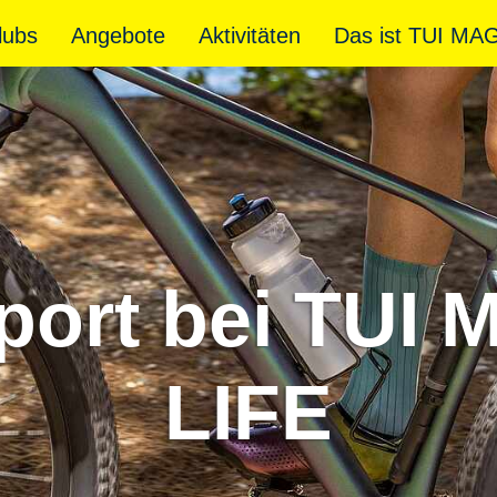
lubs
Angebote
Aktivitäten
Das ist TUI MA
port bei TUI 
LIFE