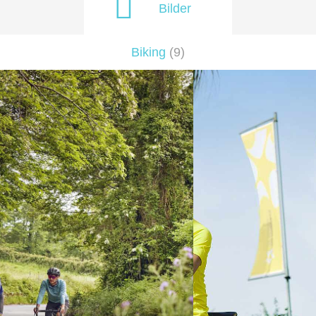
Bilder
Biking
(
9
)