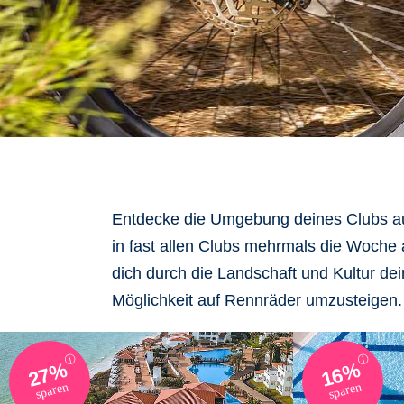
Entdecke die Umgebung deines Clubs
au
in fast allen Clubs mehrmals die Woche 
dich durch die Landschaft und Kultur de
Möglichkeit auf
Rennräder
umzusteigen.
ⓘ
ⓘ
27%
16%
sparen
sparen