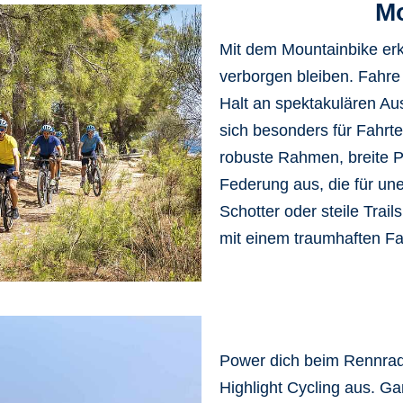
Mo
Mit dem Mountainbike erk
verborgen bleiben. Fahr
Halt an
spektakulären Au
sich besonders für
Fahrt
robuste Rahmen, breite Pr
Federung aus, die für u
Schotter oder steile Trails
mit einem
traumhaften F
Power dich beim Rennrad
Highlight Cycling
aus. Gan