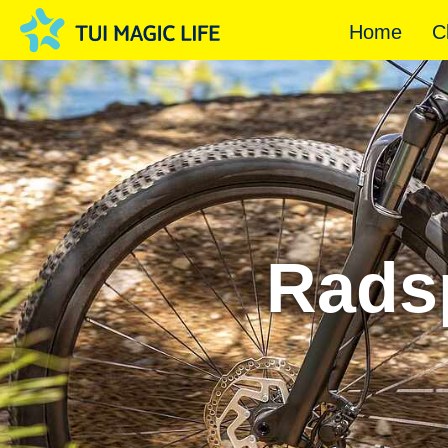
Home
C
Rads