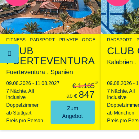
FITNESS
RADSPORT
PRIVATE LODGE
RADSPORT
CLUB
CLUB 
FUERTEVENTURA
Kalabrien . 
Fuerteventura . Spanien
09.08.2026 - 11.08.2027
ⓘ
09.08.2026 - 
€ 1.165
7 Nächte, All
7 Nächte, All
847
ab
€
Inclusive
Inclusive
Doppelzimmer
Doppelzimme
Zum
ab Stuttgart
ab München
Angebot
Preis pro Person
Preis pro Per