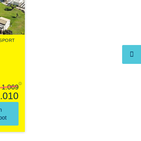
SPORT
ⓘ
 1.069
.010
m
bot