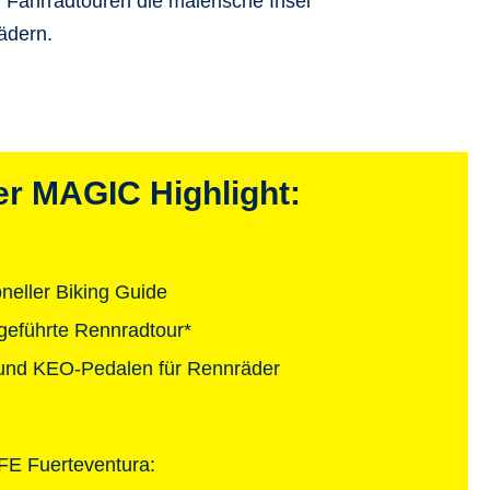
 Fahrradtouren die
malerische Insel
Rädern.
er MAGIC Highlight:
oneller Biking Guide
geführte Rennradtour*
- und KEO-Pedalen für Rennräder
FE Fuerteventura: