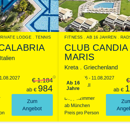
PRIVATE LODGE
TENNIS
FITNESS
AB 16 JAHREN
RAD
CALABRIA
CLUB CANDIA
MARIS
Italien
Kreta . Griechenland
11.08.2027
ⓘ
22.08.2026 - 11.08.2027
€ 1.184
€
Ab 16
7 Nächte, All
984
1
Jahre
ab
€
ab
€
Inclusive
r
Doppelzimmer
Zum
Zu
ab München
Angebot
Ange
son
Preis pro Person