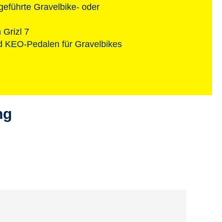
eführte Gravelbike- oder
Grizl 7
nd KEO-Pedalen für Gravelbikes
ng