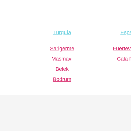
Turquía
Esp
Sarigerme
Fuertev
Masmavi
Cala 
Belek
Bodrum