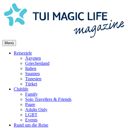
Skip
to
content
Menü
Reiseziele
Ägypten
Griechenland
Italien
Spanien
Tunesien
Türkei
Clublife
Family
Solo Travellers & Friends
Paare
Adults Only
LGBT
Events
Rund um die Reise