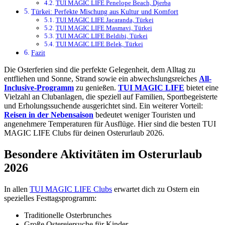
TUI MAGIC LIFE Penelope Beach, Djerba
Türkei: Perfekte Mischung aus Kultur und Komfort
TUI MAGIC LIFE Jacaranda, Türkei
TUI MAGIC LIFE Masmavi, Türkei
TUI MAGIC LIFE Beldibi, Türkei
TUI MAGIC LIFE Belek, Türkei
Fazit
Die Osterferien sind die perfekte Gelegenheit, dem Alltag zu
entfliehen und Sonne, Strand sowie ein abwechslungsreiches
All-
Inclusive-Programm
zu genießen.
TUI MAGIC LIFE
bietet eine
Vielzahl an Clubanlagen, die speziell auf Familien, Sportbegeisterte
und Erholungssuchende ausgerichtet sind. Ein weiterer Vorteil:
Reisen in der Nebensaison
bedeutet weniger Touristen und
angenehmere Temperaturen für Ausflüge. Hier sind die besten TUI
MAGIC LIFE Clubs für deinen Osterurlaub 2026.
Besondere Aktivitäten im Osterurlaub
2026
In allen
TUI MAGIC LIFE Clubs
erwartet dich zu Ostern ein
spezielles Festtagsprogramm:
Traditionelle Osterbrunches
Große Ostereiersuche für Kinder