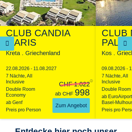
CLUB CANDIA
CLUB
Pickleball
MARIS
PALA
Kreta . Griechenland
Kos . Grie
22.08.2026 - 11.08.2027
09.08.2026 - 
7 Nächte, All
7 Nächte, All
Inclusive
ⓘ
Inclusive
CHF 1.022
Double Room
Double Room
998
ab
CHF
Economy
ab EuroAirport
ab Genf
Basel-Mulhou
Zum Angebot
Preis pro Person
Preis pro Per
Entdecke hier noch unser