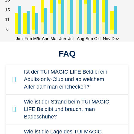
20
15
11
6
Jan
Feb
Mär
Apr
Mai
Jun
Jul
Aug
Sep
Okt
Nov
Dez
FAQ
Ist der TUI MAGIC LIFE Beldibi ein
Adults-only-Club und ab welchem
Alter darf man einchecken?
Der TUI MAGIC LIFE Beldibi ist ein Adults-
Wie ist der Strand beim TUI MAGIC
only-Club und kann nur von Gästen ab 16
LIFE Beldibi und braucht man
Badeschuhe?
Jahren gebucht werden. Dadurch richtet sich
das Hotel klar an Paare, Alleinreisende und
Der TUI MAGIC LIFE Beldibi liegt direkt am
Wie ist die Lage des TUI MAGIC