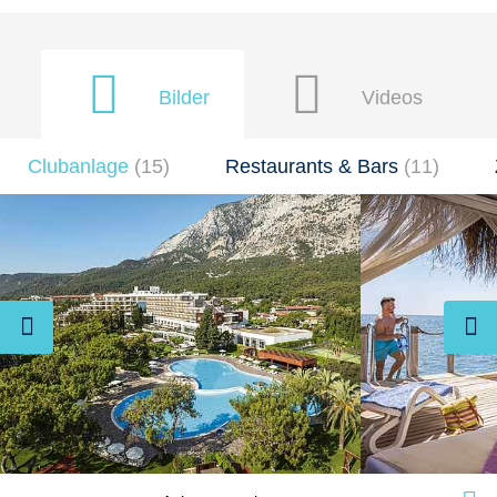
Bilder
Videos
Clubanlage
(
15
)
Restaurants & Bars
(
11
)