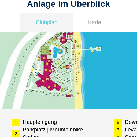
Anlage im Überblick
Clubplan
Karte
Haupteingang
Dow
1
6
Parkplatz | Mountainbike
Leva
7
2