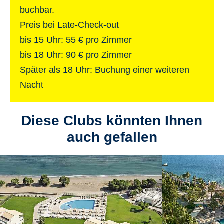
009002428249700
Zug zum Flug
buchbar.
Preis bei Late-Check-out
Bei TUI Paketreisen (inkl. Flug, ausgenommen
​​​​​​​bis 15 Uhr: 55 € pro Zimmer
E-Mail
XTUI-Reisen) ist ein Ticket 2. Klasse für die
bis 18 Uhr: 90 € pro Zimmer
Deutsche Bahn AG bzw. für die ÖBB inklusive.
info.beldibi@tui-magiclife.com
Später als 18 Uhr: Buchung einer weiteren
Mehr Informationen erhältst du
hier
.
Nacht
Diese Clubs könnten Ihnen
auch gefallen