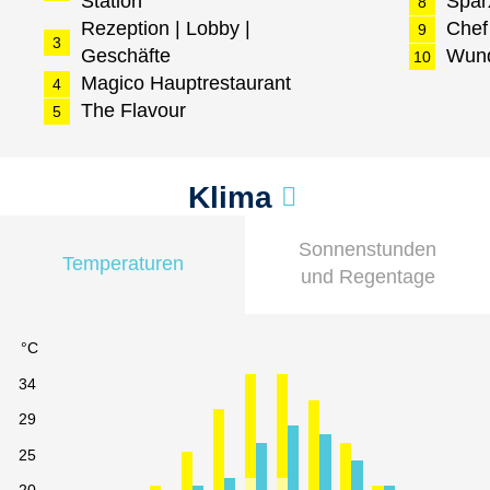
Station
Spar
8
Rezeption | Lobby |
Chef
9
3
Geschäfte
Wund
10
Magico Hauptrestaurant
4
The Flavour
5
Klima
Sonnenstunden
Temperaturen
und Regentage
°C
34
29
25