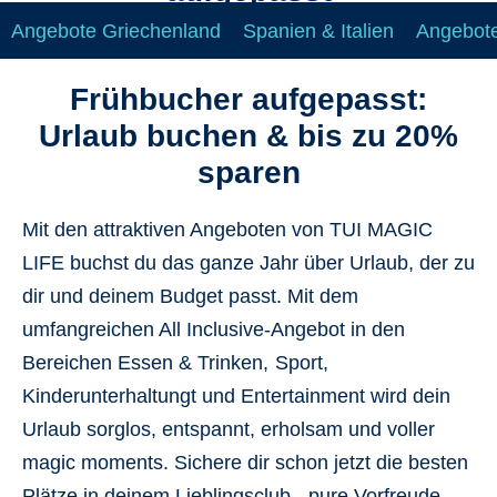
Angebote Griechenland
Spanien & Italien
Angebote
Frühbucher aufgepasst:
Urlaub buchen & bis zu 20%
sparen
Mit den attraktiven Angeboten von TUI MAGIC
LIFE buchst du das ganze Jahr über Urlaub, der zu
dir und deinem Budget passt. Mit dem
umfangreichen
All Inclusive-Angebot
in den
Bereichen Essen & Trinken,
Sport,
Kinderunterhaltungt und Entertainment wird dein
Urlaub sorglos, entspannt, erholsam und voller
magic moments. Sichere dir schon jetzt die
besten
Plätze
in deinem Lieblingsclub - pure Vorfreude