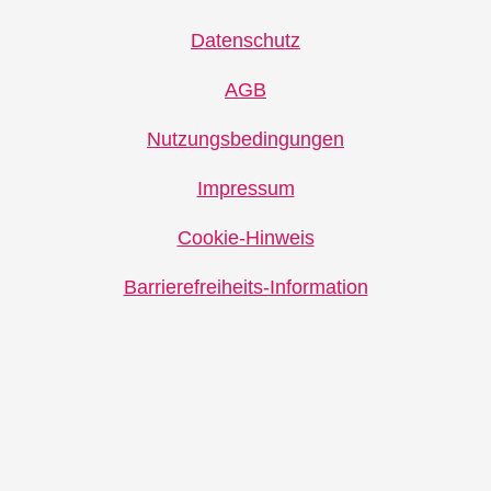
eingeloggte Kunden und Hotelbuchungen:
Datenschutz
Gültig nur für neugebuchte Hotelbuchungen in die am
Aktionscode teilnehmenden Clubs, Mindestreisedauer 1
AGB
Nacht, Aktionszeitraum 06.08. bis 11.08.2026,
Nutzungsbedingungen
Reisezeitraum 01.11.2026 bis 30.04.2027 (letzter
Rückreisetermin 30.04.2027), nur für den Veranstalter
Impressum
TUI Deutschland (XTUI-Produkte sind vom Angebot
Cookie-Hinweis
ausgeschlossen). Begrenztes Kontingent. Ab € 1.749
Reisepreis pro Buchung wird bei Einlösung des
Barrierefreiheits-Information
Aktionscodes € 175 Rabatt pro Buchung, ab € 1.249
Reisepreis € 125 Rabatt, ab € 999 Reisepreis € 100
Rabatt, ab € 749 Reisepreis € 75 Rabatt und ab € 249
Reisepreis € 25 Rabatt, gewährt.