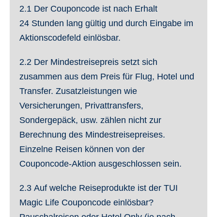
Gilt nur für Neubuchungen
Buchung (€ 50 Ersparnis) / € 249 pro
2.1
Der Couponcode ist nach Erhalt
Angebot nur gültig für Pauschalreisen
Buchung (€ 25 Ersparnis)
.
24 Stunden lang gültig und durch Eingabe im
des Veranstalters TUI Deutschland
Aktionscodefeld einlösbar.
Gilt nur für Neubuchungen
(XTUI-Produkte sind vom Angebot
ausgeschlossen)
Angebot nur gültig für Pauschalreisen
2.2
Der Mindestreisepreis setzt sich
des Veranstalters TUI Deutschland
zusammen aus dem Preis für Flug, Hotel und
(XTUI-Produkte sind vom Angebot
Transfer. Zusatzleistungen wie
ausgeschlossen)
Alle Angebote mit Flug
Versicherungen, Privattransfers,
Sondergepäck, usw. zählen nicht zur
Alle Angebote ohne Flug
Berechnung des Mindestreisepreises.
Einzelne Reisen können von der
Couponcode-Aktion ausgeschlossen sein.
2.3
Auf welche Reiseprodukte ist der TUI
Magic Life Couponcode einlösbar?
Pauschalreisen oder Hotel Only (je nach