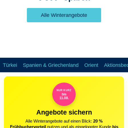
Alle Winterangebote
Türkei
Spanien & Griechenland
Orient
Aktionsbe
NUR KURZ
bis
11.08.
Angebote sichern
Alle Winterangebote auf einen Blick:
20 %
Frühbuchervorteil
nutzen und als eingeloggter Kunde
bis