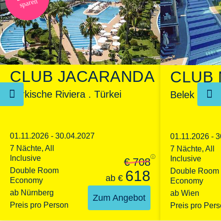
sparen
CLUB JACARANDA
CLUB 
Türkische Riviera . Türkei
Belek . Tür
01.11.2026 - 30.04.2027
01.11.2026 - 
7 Nächte, All
7 Nächte, All
Inclusive
ⓘ
Inclusive
€ 708
Double Room
Double Room
618
ab
€
Economy
Economy
ab Nürnberg
ab Wien
Zum Angebot
Preis pro Person
Preis pro Per