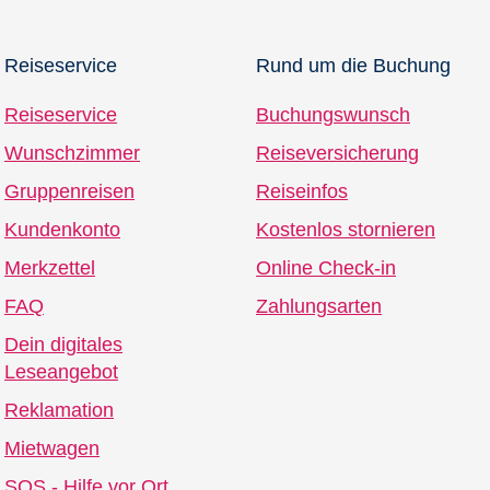
Reiseservice
Rund um die Buchung
Reiseservice
Buchungswunsch
Wunschzimmer
Reiseversicherung
Gruppenreisen
Reiseinfos
Kundenkonto
Kostenlos stornieren
Merkzettel
Online Check-in
FAQ
Zahlungsarten
Dein digitales
Leseangebot
Reklamation
Mietwagen
SOS - Hilfe vor Ort