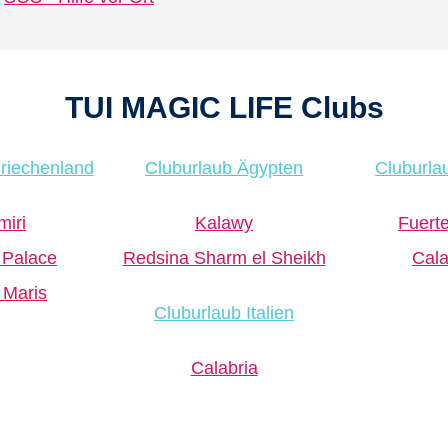
TUI MAGIC LIFE Clubs
riechenland
Cluburlaub Ägypten
Cluburla
miri
Kalawy
Fuert
 Palace
Redsina Sharm el Sheikh
Cal
 Maris
Cluburlaub Italien
Calabria