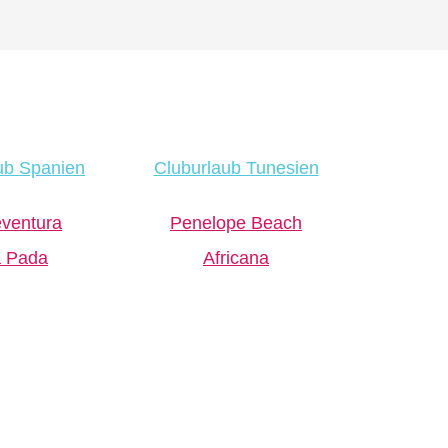
ub Spanien
Cluburlaub Tunesien
eventura
Penelope Beach
a Pada
Africana