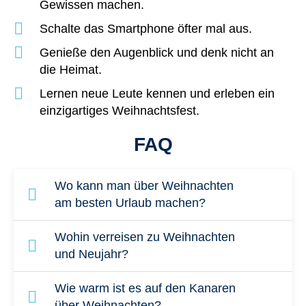
Gewissen machen.
Schalte das Smartphone öfter mal aus.
Genieße den Augenblick und denk nicht an
die Heimat.
Lernen neue Leute kennen und erleben ein
einzigartiges Weihnachtsfest.
FAQ
Wo kann man über Weihnachten
am besten Urlaub machen?
Schnee oder Strand – wo möchtest du
Wohin verreisen zu Weihnachten
Weihnachten verbringen? Attraktive
und Neujahr?
Reiseziele im Norden und im Süden findest
Das hängt ganz davon ab, wie du das Jahr
Wie warm ist es auf den Kanaren
du auf der ganzen Welt. Wer es sehr warm
ausklingen lassen möchten. Paare und
über Weihnachten?