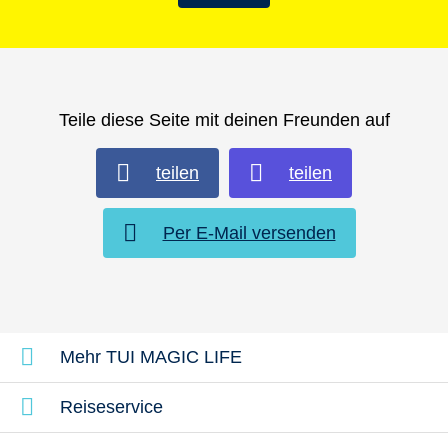
Verabschiede dich vom Weihnachtsstress und
buch jetzt deinen Urlaub über Weihnachten –
mit TUI MAGIC LIFE.
Teile diese Seite mit deinen Freunden auf
teilen
teilen
Per E-Mail versenden
Mehr TUI MAGIC LIFE
Reiseservice