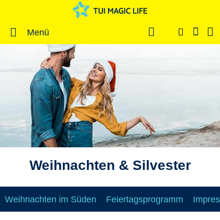
Menü
Weihnachten & Silvester
Weihnachten im Süden
Feiertagsprogramm
Impres